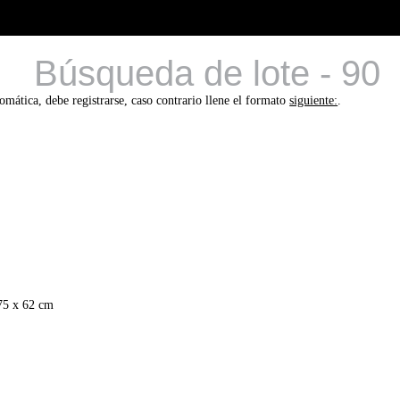
Búsqueda de lote - 90
tomática, debe registrarse, caso contrario llene el formato
siguiente:
.
75 x 62 cm