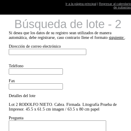
Ir a la página principal
|
Regresar al calendario
de subastas
Búsqueda de lote - 2
Si desea que los datos de su registro sean utilizados de manera
automática, debe registrarse, caso contrario llene el formato
siguiente:
.
Dirección de correo electrónico
Teléfono
Fax
Detalles del lote
Lot 2 RODOLFO NIETO. Cabra. Firmada. Litografía Prueba de
Impresor. 45.5 x 61.5 cm imagen / 63.5 x 80 cm papel
Pregunta