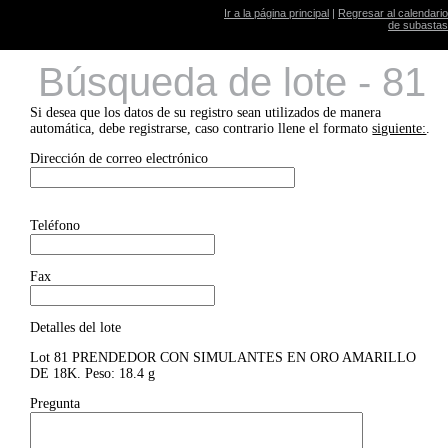
Ir a la página principal
|
Regresar al calendario
de subastas
Búsqueda de lote - 81
Si desea que los datos de su registro sean utilizados de manera
automática, debe registrarse, caso contrario llene el formato
siguiente:
.
Dirección de correo electrónico
Teléfono
Fax
Detalles del lote
Lot 81 PRENDEDOR CON SIMULANTES EN ORO AMARILLO
DE 18K. Peso: 18.4 g
Pregunta