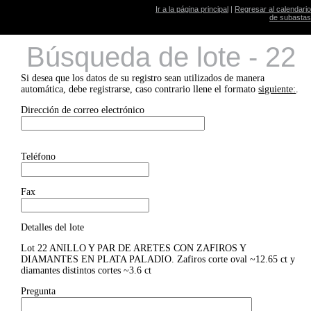
Ir a la página principal
|
Regresar al calendario
de subastas
Búsqueda de lote - 22
Si desea que los datos de su registro sean utilizados de manera
automática, debe registrarse, caso contrario llene el formato
siguiente:
.
Dirección de correo electrónico
Teléfono
Fax
Detalles del lote
Lot 22 ANILLO Y PAR DE ARETES CON ZAFIROS Y
DIAMANTES EN PLATA PALADIO. Zafiros corte oval ~12.65 ct y
diamantes distintos cortes ~3.6 ct
Pregunta