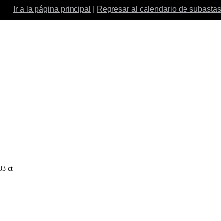
Ir a la página principal
|
Regresar al calendario de subastas
3 ct