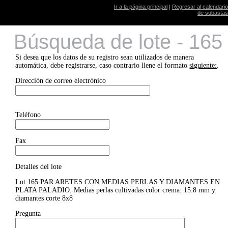
Ir a la página principal
|
Regresar al calendario
de subastas
Búsqueda de lote - 165
Si desea que los datos de su registro sean utilizados de manera
automática, debe registrarse, caso contrario llene el formato
siguiente:
.
Dirección de correo electrónico
Teléfono
Fax
Detalles del lote
Lot 165 PAR ARETES CON MEDIAS PERLAS Y DIAMANTES EN
PLATA PALADIO. Medias perlas cultivadas color crema: 15.8 mm y
diamantes corte 8x8
Pregunta