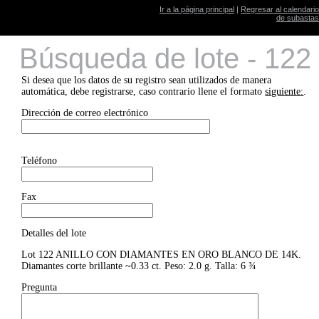
Ir a la página principal
|
Regresar al calendario
de subastas
Búsqueda de lote - 122
Si desea que los datos de su registro sean utilizados de manera
automática, debe registrarse, caso contrario llene el formato
siguiente:
.
Dirección de correo electrónico
Teléfono
Fax
Detalles del lote
Lot 122 ANILLO CON DIAMANTES EN ORO BLANCO DE 14K.
Diamantes corte brillante ~0.33 ct. Peso: 2.0 g. Talla: 6 ¾
Pregunta