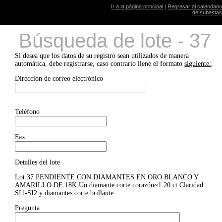
Ir a la página principal
|
Regresar al calendario
de subastas
Búsqueda de lote - 37
Si desea que los datos de su registro sean utilizados de manera
automática, debe registrarse, caso contrario llene el formato
siguiente:
.
Dirección de correo electrónico
Teléfono
Fax
Detalles del lote
Lot 37 PENDIENTE CON DIAMANTES EN ORO BLANCO Y
AMARILLO DE 18K.Un diamante corte corazón~1.20 ct Claridad:
SI1-SI2 y diamantes corte brillante
Pregunta