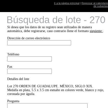
Ir a la página principal
|
Regresar al calendario
de subastas
Búsqueda de lote - 270
Si desea que los datos de su registro sean utilizados de manera
automática, debe registrarse, caso contrario llene el formato
siguiente:
.
Dirección de correo electrónico
Teléfono
Fax
Detalles del lote
Lot 270 ORDEN DE GUADALUPE. MÉXICO, SIGLO XIX.
Medalla en plata, 5.5 x 3.5 cm esmalte en colores verde, blanco y rojo,
coronada por águila.
Pregunta