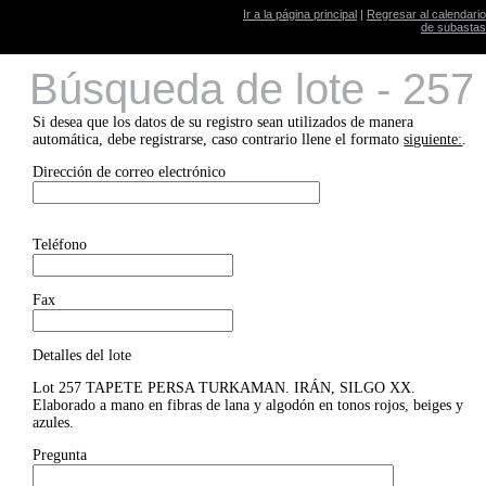
Ir a la página principal
|
Regresar al calendario
de subastas
Búsqueda de lote - 257
Si desea que los datos de su registro sean utilizados de manera
automática, debe registrarse, caso contrario llene el formato
siguiente:
.
Dirección de correo electrónico
Teléfono
Fax
Detalles del lote
Lot 257 TAPETE PERSA TURKAMAN. IRÁN, SILGO XX.
Elaborado a mano en fibras de lana y algodón en tonos rojos, beiges y
azules.
Pregunta