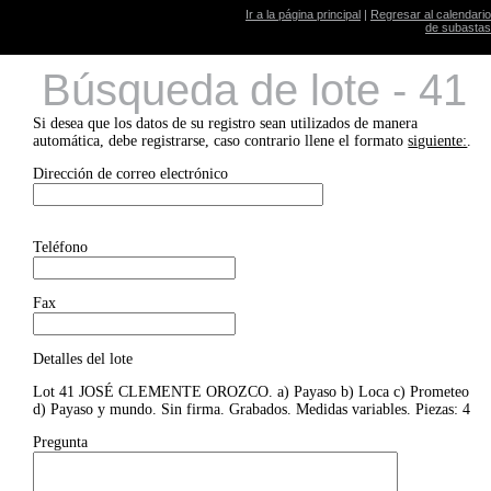
Ir a la página principal
|
Regresar al calendario
de subastas
Búsqueda de lote - 41
Si desea que los datos de su registro sean utilizados de manera
automática, debe registrarse, caso contrario llene el formato
siguiente:
.
Dirección de correo electrónico
Teléfono
Fax
Detalles del lote
Lot 41 JOSÉ CLEMENTE OROZCO. a) Payaso b) Loca c) Prometeo
d) Payaso y mundo. Sin firma. Grabados. Medidas variables. Piezas: 4
Pregunta