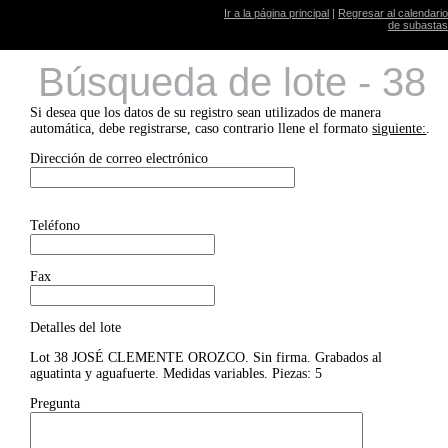
Ir a la página principal
|
Regresar al calendario
de subastas
Búsqueda de lote - 38
Si desea que los datos de su registro sean utilizados de manera
automática, debe registrarse, caso contrario llene el formato
siguiente:
.
Dirección de correo electrónico
Teléfono
Fax
Detalles del lote
Lot 38 JOSÉ CLEMENTE OROZCO. Sin firma. Grabados al
aguatinta y aguafuerte. Medidas variables. Piezas: 5
Pregunta