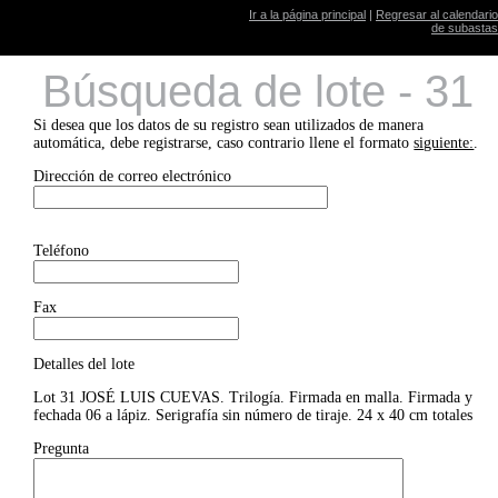
Ir a la página principal
|
Regresar al calendario
de subastas
Búsqueda de lote - 31
Si desea que los datos de su registro sean utilizados de manera
automática, debe registrarse, caso contrario llene el formato
siguiente:
.
Dirección de correo electrónico
Teléfono
Fax
Detalles del lote
Lot 31 JOSÉ LUIS CUEVAS. Trilogía. Firmada en malla. Firmada y
fechada 06 a lápiz. Serigrafía sin número de tiraje. 24 x 40 cm totales
Pregunta