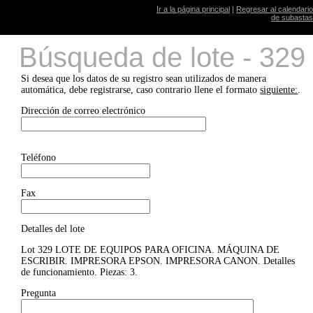
Ir a la página principal
|
Regresar al calendario
de subastas
Búsqueda de lote - 329
Si desea que los datos de su registro sean utilizados de manera
automática, debe registrarse, caso contrario llene el formato
siguiente:
.
Dirección de correo electrónico
Teléfono
Fax
Detalles del lote
Lot 329 LOTE DE EQUIPOS PARA OFICINA. MÁQUINA DE
ESCRIBIR. IMPRESORA EPSON. IMPRESORA CANON. Detalles
de funcionamiento. Piezas: 3.
Pregunta