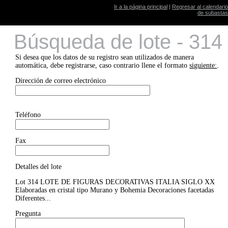
Ir a la página principal
|
Regresar al calendario
de subastas
Búsqueda de lote - 314
Si desea que los datos de su registro sean utilizados de manera
automática, debe registrarse, caso contrario llene el formato
siguiente:
.
Dirección de correo electrónico
Teléfono
Fax
Detalles del lote
Lot 314 LOTE DE FIGURAS DECORATIVAS ITALIA SIGLO XX
Elaboradas en cristal tipo Murano y Bohemia Decoraciones facetadas
Diferentes...
Pregunta