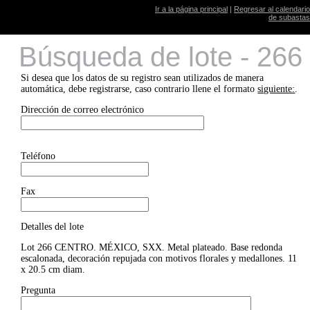
Ir a la página principal
|
Regresar al calendario
de subastas
Búsqueda de lote - 266
Si desea que los datos de su registro sean utilizados de manera
automática, debe registrarse, caso contrario llene el formato
siguiente:
.
Dirección de correo electrónico
Teléfono
Fax
Detalles del lote
Lot 266 CENTRO. MÉXICO, SXX. Metal plateado. Base redonda
escalonada, decoración repujada con motivos florales y medallones. 11
x 20.5 cm diam.
Pregunta