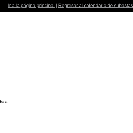
Ir a la página principal
|
Regresar al calendario de subastas
tura.