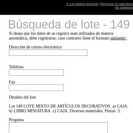
Ir a la página principal
|
Regresar al calendario
de subastas
Búsqueda de lote - 149
Si desea que los datos de su registro sean utilizados de manera
automática, debe registrarse, caso contrario llene el formato
siguiente:
.
Dirección de correo electrónico
Teléfono
Fax
Detalles del lote
Lot 149 LOTE MIXTO DE ARTÍCULOS DECORATIVOS. a) CAJA.
b) LIBRO MINIATURA. c) CAJA. Diversos materiales. Piezas: 3.
Pregunta