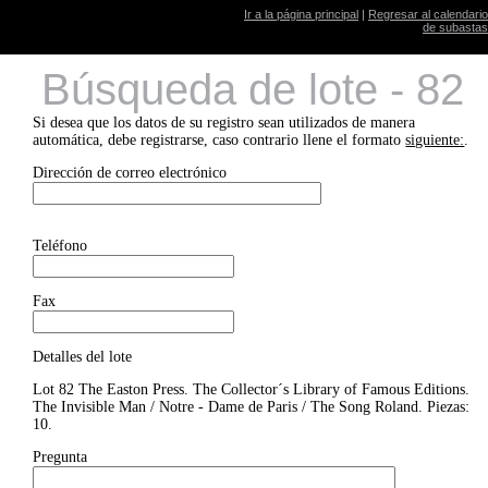
Ir a la página principal
|
Regresar al calendario
de subastas
Búsqueda de lote - 82
Si desea que los datos de su registro sean utilizados de manera
automática, debe registrarse, caso contrario llene el formato
siguiente:
.
Dirección de correo electrónico
Teléfono
Fax
Detalles del lote
Lot 82 The Easton Press. The Collector´s Library of Famous Editions.
The Invisible Man / Notre - Dame de Paris / The Song Roland. Piezas:
10.
Pregunta