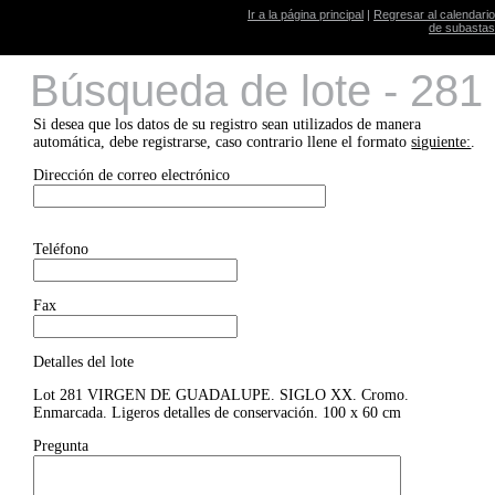
Ir a la página principal
|
Regresar al calendario
de subastas
Búsqueda de lote - 281
Si desea que los datos de su registro sean utilizados de manera
automática, debe registrarse, caso contrario llene el formato
siguiente:
.
Dirección de correo electrónico
Teléfono
Fax
Detalles del lote
Lot 281 VIRGEN DE GUADALUPE. SIGLO XX. Cromo.
Enmarcada. Ligeros detalles de conservación. 100 x 60 cm
Pregunta