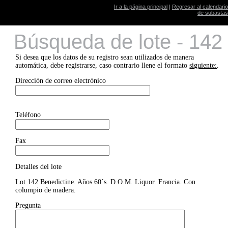
Ir a la página principal
|
Regresar al calendario
de subastas
Búsqueda de lote - 142
Si desea que los datos de su registro sean utilizados de manera
automática, debe registrarse, caso contrario llene el formato
siguiente:
.
Dirección de correo electrónico
Teléfono
Fax
Detalles del lote
Lot 142 Benedictine. Años 60´s. D.O.M. Liquor. Francia. Con
columpio de madera.
Pregunta