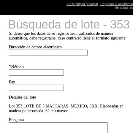
Ir a la página principal
|
Regresar al calendario
de subastas
Búsqueda de lote - 353
Si desea que los datos de su registro sean utilizados de manera
automática, debe registrarse, caso contrario llene el formato
siguiente:
.
Dirección de correo electrónico
Teléfono
Fax
Detalles del lote
Lot 353 LOTE DE 5 MÁSCARAS. MÉXICO, SXX. Elaboradas en
madera policromada. 62 cm mayor
Pregunta