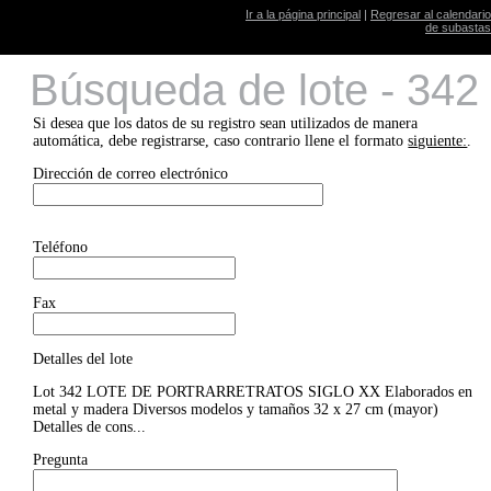
Ir a la página principal
|
Regresar al calendario
de subastas
Búsqueda de lote - 342
Si desea que los datos de su registro sean utilizados de manera
automática, debe registrarse, caso contrario llene el formato
siguiente:
.
Dirección de correo electrónico
Teléfono
Fax
Detalles del lote
Lot 342 LOTE DE PORTRARRETRATOS SIGLO XX Elaborados en
metal y madera Diversos modelos y tamaños 32 x 27 cm (mayor)
Detalles de cons...
Pregunta