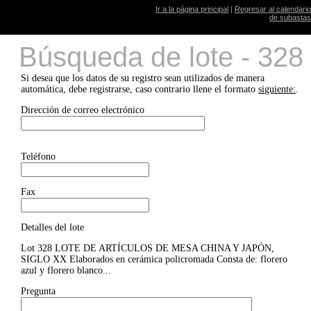
Ir a la página principal
|
Regresar al calendario
de subastas
Búsqueda de lote - 328
Si desea que los datos de su registro sean utilizados de manera
automática, debe registrarse, caso contrario llene el formato
siguiente:
.
Dirección de correo electrónico
Teléfono
Fax
Detalles del lote
Lot 328 LOTE DE ARTÍCULOS DE MESA CHINA Y JAPÓN,
SIGLO XX Elaborados en cerámica policromada Consta de: florero
azul y florero blanco...
Pregunta