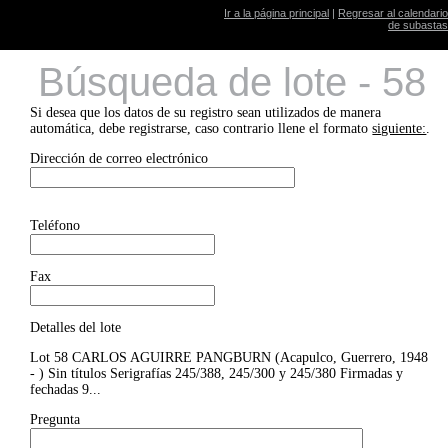
Ir a la página principal
|
Regresar al calendario
de subastas
Búsqueda de lote - 58
Si desea que los datos de su registro sean utilizados de manera
automática, debe registrarse, caso contrario llene el formato
siguiente:
.
Dirección de correo electrónico
Teléfono
Fax
Detalles del lote
Lot 58 CARLOS AGUIRRE PANGBURN (Acapulco, Guerrero, 1948
- ) Sin títulos Serigrafías 245/388, 245/300 y 245/380 Firmadas y
fechadas 9...
Pregunta