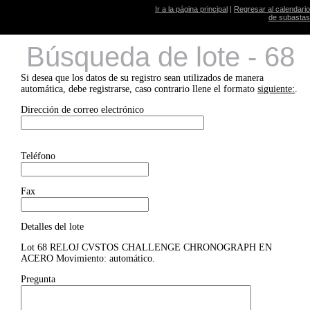
Ir a la página principal
|
Regresar al calendario
de subastas
Búsqueda de lote - 68
Si desea que los datos de su registro sean utilizados de manera
automática, debe registrarse, caso contrario llene el formato
siguiente:
.
Dirección de correo electrónico
Teléfono
Fax
Detalles del lote
Lot 68 RELOJ CVSTOS CHALLENGE CHRONOGRAPH EN
ACERO Movimiento: automático.
Pregunta