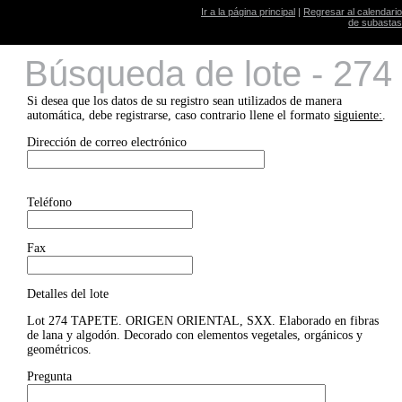
Ir a la página principal
|
Regresar al calendario
de subastas
Búsqueda de lote - 274
Si desea que los datos de su registro sean utilizados de manera
automática, debe registrarse, caso contrario llene el formato
siguiente:
.
Dirección de correo electrónico
Teléfono
Fax
Detalles del lote
Lot 274 TAPETE. ORIGEN ORIENTAL, SXX. Elaborado en fibras
de lana y algodón. Decorado con elementos vegetales, orgánicos y
geométricos.
Pregunta