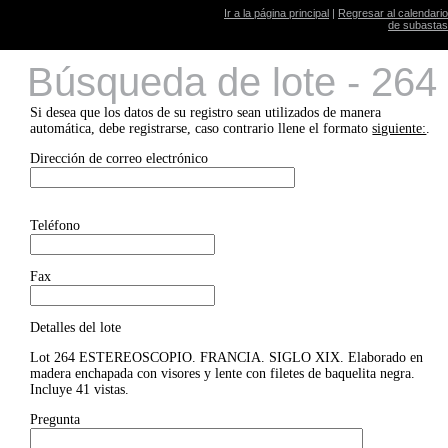
Ir a la página principal
|
Regresar al calendario
de subastas
Búsqueda de lote - 264
Si desea que los datos de su registro sean utilizados de manera
automática, debe registrarse, caso contrario llene el formato
siguiente:
.
Dirección de correo electrónico
Teléfono
Fax
Detalles del lote
Lot 264 ESTEREOSCOPIO. FRANCIA. SIGLO XIX. Elaborado en
madera enchapada con visores y lente con filetes de baquelita negra.
Incluye 41 vistas.
Pregunta