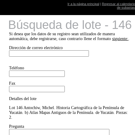
Ir a la página principal
|
Regresar al calendario
de subastas
Búsqueda de lote - 146
Si desea que los datos de su registro sean utilizados de manera
automática, debe registrarse, caso contrario llene el formato
siguiente:
.
Dirección de correo electrónico
Teléfono
Fax
Detalles del lote
Lot 146 Antochiw, Michel. Historia Cartográfica de la Península de
Yucatán. b) Atlas Mapas Antiguos de la Península. de Yucatán. Piezas:
2.
Pregunta