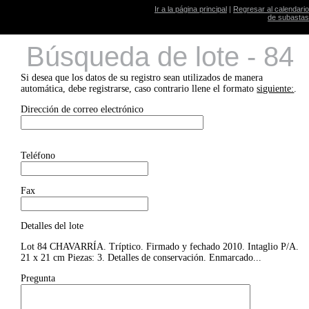
Ir a la página principal
|
Regresar al calendario
de subastas
Búsqueda de lote - 84
Si desea que los datos de su registro sean utilizados de manera
automática, debe registrarse, caso contrario llene el formato
siguiente:
.
Dirección de correo electrónico
Teléfono
Fax
Detalles del lote
Lot 84 CHAVARRÍA. Tríptico. Firmado y fechado 2010. Intaglio P/A.
21 x 21 cm Piezas: 3. Detalles de conservación. Enmarcado...
Pregunta