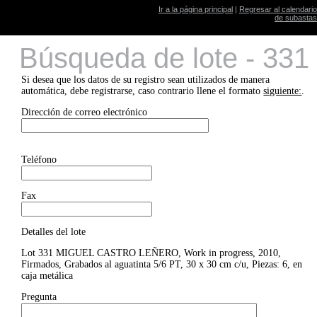
Ir a la página principal
|
Regresar al calendario
de subastas
Búsqueda de lote - 331
Si desea que los datos de su registro sean utilizados de manera
automática, debe registrarse, caso contrario llene el formato
siguiente:
.
Dirección de correo electrónico
Teléfono
Fax
Detalles del lote
Lot 331 MIGUEL CASTRO LEÑERO, Work in progress, 2010,
Firmados, Grabados al aguatinta 5/6 PT, 30 x 30 cm c/u, Piezas: 6, en
caja metálica
Pregunta