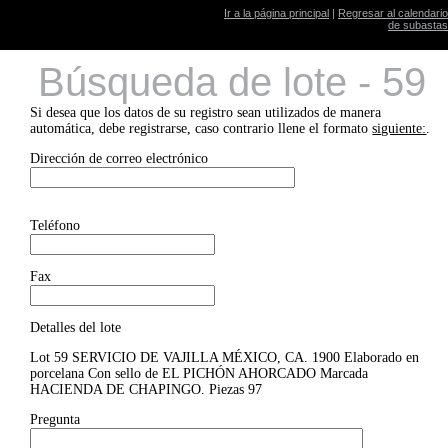
Ir a la página principal
|
Regresar al calendario
de subastas
Búsqueda de lote - 59
Si desea que los datos de su registro sean utilizados de manera
automática, debe registrarse, caso contrario llene el formato
siguiente:
.
Dirección de correo electrónico
Teléfono
Fax
Detalles del lote
Lot 59 SERVICIO DE VAJILLA MÉXICO, CA. 1900 Elaborado en
porcelana Con sello de EL PICHÓN AHORCADO Marcada
HACIENDA DE CHAPINGO. Piezas 97
Pregunta