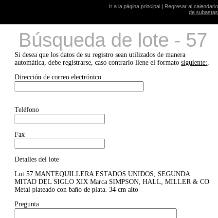
Ir a la página principal
|
Regresar al calendario
de subastas
Búsqueda de lote - 57
Si desea que los datos de su registro sean utilizados de manera
automática, debe registrarse, caso contrario llene el formato
siguiente:
.
Dirección de correo electrónico
Teléfono
Fax
Detalles del lote
Lot 57 MANTEQUILLERA ESTADOS UNIDOS, SEGUNDA
MITAD DEL SIGLO XIX Marca SIMPSON, HALL, MILLER & CO
Metal plateado con baño de plata. 34 cm alto
Pregunta