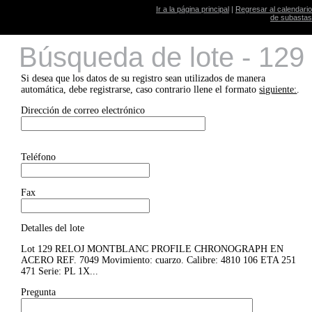
Ir a la página principal
|
Regresar al calendario
de subastas
Búsqueda de lote - 129
Si desea que los datos de su registro sean utilizados de manera
automática, debe registrarse, caso contrario llene el formato
siguiente:
.
Dirección de correo electrónico
Teléfono
Fax
Detalles del lote
Lot 129 RELOJ MONTBLANC PROFILE CHRONOGRAPH EN
ACERO REF. 7049 Movimiento: cuarzo. Calibre: 4810 106 ETA 251
471 Serie: PL 1X...
Pregunta