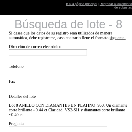
Ir a la página principal
|
Regresar al calendario
de subastas
Búsqueda de lote - 8
Si desea que los datos de su registro sean utilizados de manera
automática, debe registrarse, caso contrario llene el formato
siguiente:
.
Dirección de correo electrónico
Teléfono
Fax
Detalles del lote
Lot 8 ANILLO CON DIAMANTES EN PLATINO .950. Un diamante
corte brillante ~0.44 ct Claridad: VS2-SI1 y diamantes corte brillante
~0.40 ct
Pregunta