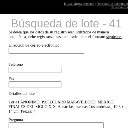
Ir a la página principal
|
Regresar al calendario
de subastas
Búsqueda de lote - 41
Si desea que los datos de su registro sean utilizados de manera
automática, debe registrarse, caso contrario llene el formato
siguiente:
.
Dirección de correo electrónico
Teléfono
Fax
Detalles del lote
Lot 41 ANÓNIMO. PÁTZCUARO MARAVILLOSO. MÉXICO,
FINALES DEL SIGLO XIX. Acuarelas, escenas Costumbristas, 19.5 x
14 cm. Piezas: 7
Pregunta