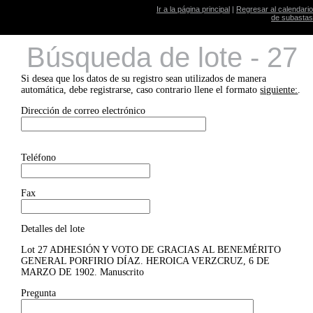
Ir a la página principal
|
Regresar al calendario
de subastas
Búsqueda de lote - 27
Si desea que los datos de su registro sean utilizados de manera
automática, debe registrarse, caso contrario llene el formato
siguiente:
.
Dirección de correo electrónico
Teléfono
Fax
Detalles del lote
Lot 27 ADHESIÓN Y VOTO DE GRACIAS AL BENEMÉRITO
GENERAL PORFIRIO DÍAZ. HEROICA VERZCRUZ, 6 DE
MARZO DE 1902. Manuscrito
Pregunta