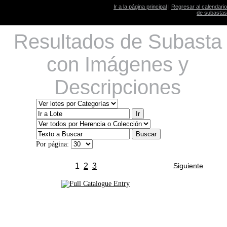
Ir a la página principal
|
Regresar al calendario
de subastas
Resultados de Subasta
con Imágenes y
Descripciones
Por página:
1
2
3
Siguiente