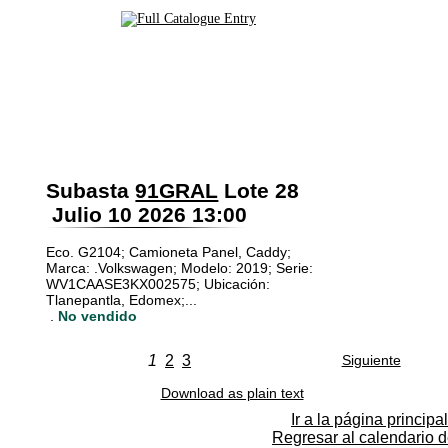
Subasta
91GRAL
Lote 28
Julio 10 2026 13:00
Eco. G2104; Camioneta Panel, Caddy;
Marca: .Volkswagen; Modelo: 2019; Serie:
WV1CAASE3KX002575; Ubicación:
Tlanepantla, Edomex;...
.
No vendido
1
2
3
Siguiente
Download as plain text
Ir a la página principal
Regresar al calendario 