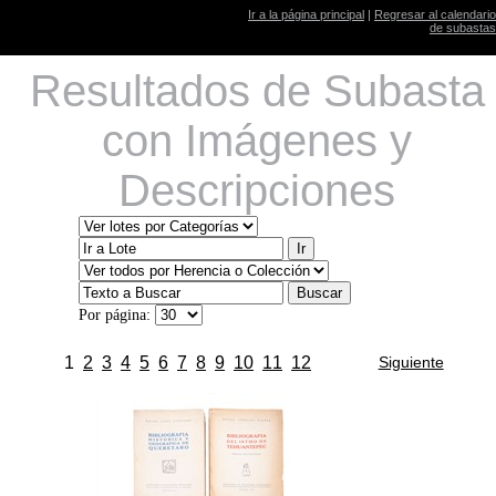
Ir a la página principal
|
Regresar al calendario
de subastas
Resultados de Subasta
con Imágenes y
Descripciones
Por página:
1
2
3
4
5
6
7
8
9
10
11
12
Siguiente