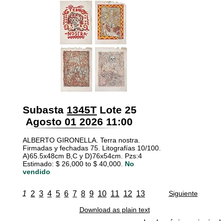
Subasta
1345T
Lote 25
Agosto 01 2026 11:00
ALBERTO GIRONELLA. Terra nostra.
Firmadas y fechadas 75. Litografías 10/100.
A)65.5x48cm B,C y D)76x54cm. Pzs:4
Estimado: $ 26,000 to $ 40,000.
No
vendido
1
2
3
4
5
6
7
8
9
10
11
12
13
Siguiente
Download as plain text