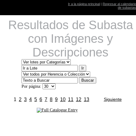
Ir a la página principal
|
Regresar al calendario
de subastas
Resultados de Subasta
con Imágenes y
Descripciones
Por página:
1
2
3
4
5
6
7
8
9
10
11
12
13
Siguiente