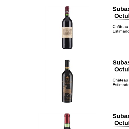
Suba
Octub
Château 
Estimado
Suba
Octub
Château 
Estimado
Suba
Octub