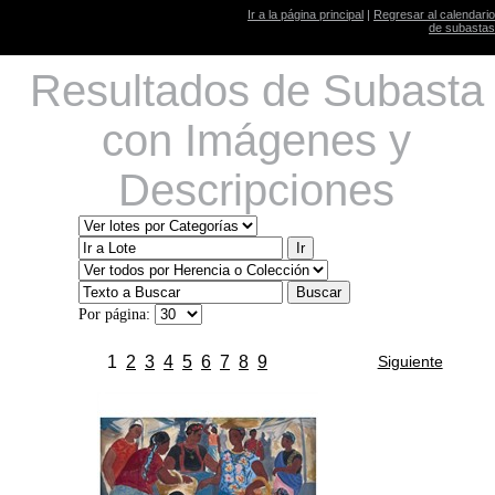
Ir a la página principal
|
Regresar al calendario
de subastas
Resultados de Subasta
con Imágenes y
Descripciones
Por página:
1
2
3
4
5
6
7
8
9
Siguiente