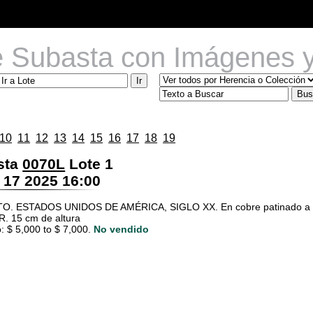
e Subasta con Imágenes y
10
11
12
13
14
15
16
17
18
19
sta
0070L
Lote 1
 17 2025 16:00
O. ESTADOS UNIDOS DE AMÉRICA, SIGLO XX. En cobre patinado a m
. 15 cm de altura
: $ 5,000 to $ 7,000.
No vendido