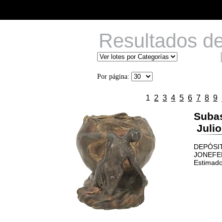
Resultados d
Por página:
1
2
3
4
5
6
7
8
9
Suba
Julio
DEPÓSIT
JONEFER
Estimado