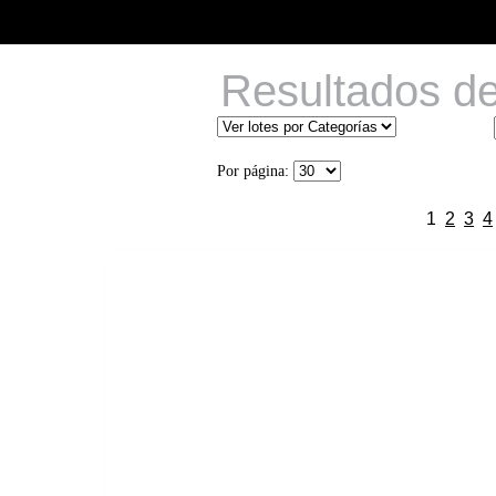
Resultados d
Por página:
1
2
3
4