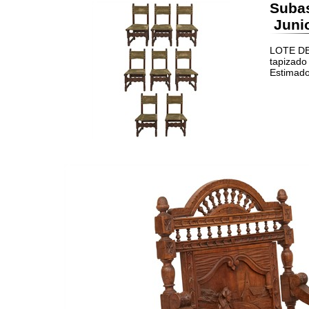
Suba
Junio
LOTE DE 
tapizado
Estimado