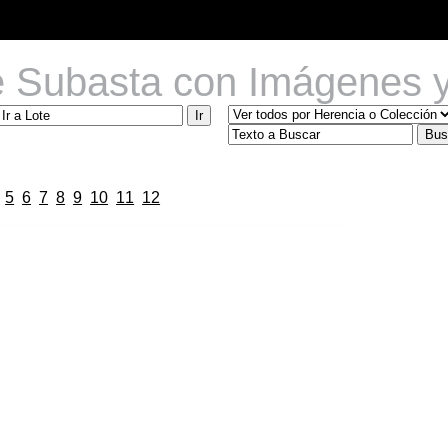
e Subasta con Imágenes y
5
6
7
8
9
10
11
12