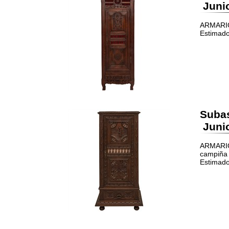
Junio
ARMARIO,
Estimado
Suba
Junio
ARMARIO
campiña 
Estimado